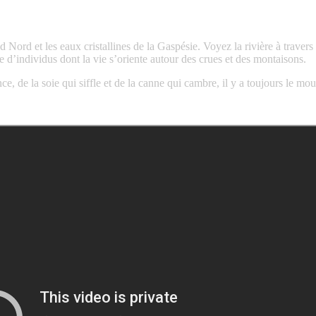
ord et les eaux cristallines de la Gaspésie. Voyez la rivière à travers
nce d’individus dont la vie s’oriente autour des crues et des montaisons.
 de la soie qui siffle et de la canne qui cambre, il y a toujours le m