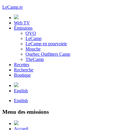
LeCamp.tv
Web TV
Émissions
QVO
LeCamp
LeCamp en pourvoirie
Mouche
Quebec Outfitters Camp
TheCamp
Recettes
Recherche
Boutique
English
English
Menu des emissions
Accueil