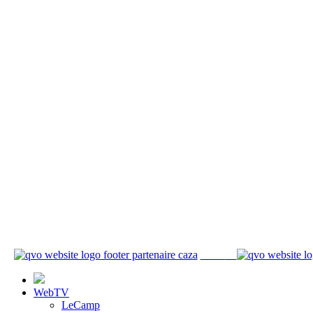
WebTV
LeCamp