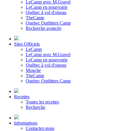
LeCamp avec M.Gravel
LeCamp en pourvoirie
Québec à vol d'oiseau
TheCamp
Quebec Outfitters Camp
Recherche avancée
Sites Officiels
LeCamp
LeCamp avec M.Gravel
LeCamp en pourvoirie
Québec à vol d'oiseau
Mouche
TheCamp
Quebec Outfitters Camp
Recettes
Toutes les recettes
Recherche
Informations
Contactez-nous