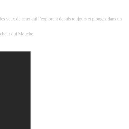
 les yeux de ceux qui l’explorent depuis toujours et plongez dans un
oucheur qui Mouche.