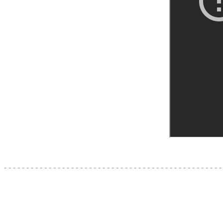
- - - - - - - - - - - - - - - - - - - - - - - - - - - - - - - - - - - - - - - - - - - - - - - - -