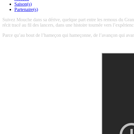
Saison(s)
Partenaire(s)
Suivez Mouche dans sa dérive, quelque part entre les remous du Grand N
récit tracé au fil des lancers, dans une histoire tournée vers l’expérie
Parce qu’au bout de l’hameçon qui hameçonne, de l’avançon qui avance,