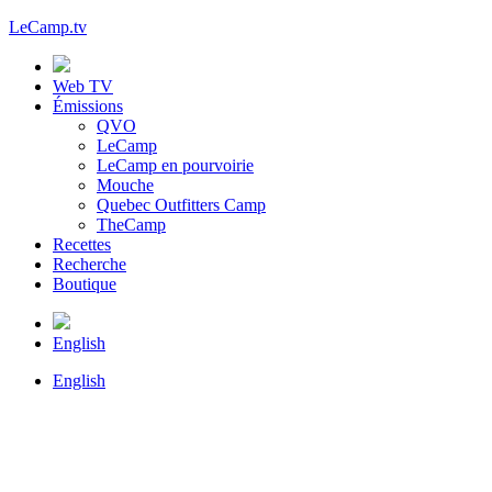
LeCamp.tv
Web TV
Émissions
QVO
LeCamp
LeCamp en pourvoirie
Mouche
Quebec Outfitters Camp
TheCamp
Recettes
Recherche
Boutique
English
English