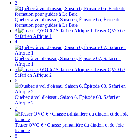
2
Québec à vol d'oiseau, Saison 6, Épisode 66, École de
formation pour guides à La Baie
3
Teaser QVO 6 /
Safari en Afrique 1
4
Québec à vol d'oiseau, Saison 6, Épisode 67, Safari en
Afrique 1
5
Teaser QVO 6 /
Safari en Afrique 2
6
Québec à vol d'oiseau, Saison 6, Épisode 68, Safari en
Afrique 2
7
Teaser QVO 6 / Chasse printanière du dindon et de l'oie
blanche
8