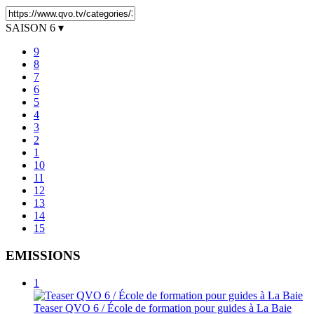
SAISON
6
▾
9
8
7
6
5
4
3
2
1
10
11
12
13
14
15
EMISSIONS
1
Teaser QVO 6 / École de formation pour guides à La Baie