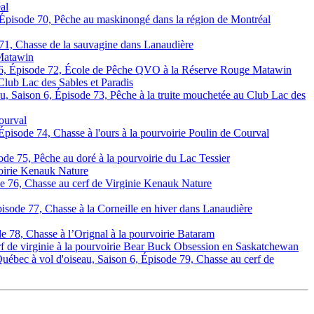
al
 Épisode 70, Pêche au maskinongé dans la région de Montréal
 71, Chasse de la sauvagine dans Lanaudière
Matawin
n 6, Épisode 72, École de Pêche QVO à la Réserve Rouge Matawin
lub Lac des Sables et Paradis
u, Saison 6, Épisode 73, Pêche à la truite mouchetée au Club Lac des
ourval
Épisode 74, Chasse à l'ours à la pourvoirie Poulin de Courval
ode 75, Pêche au doré à la pourvoirie du Lac Tessier
voirie Kenauk Nature
de 76, Chasse au cerf de Virginie Kenauk Nature
pisode 77, Chasse à la Corneille en hiver dans Lanaudière
e 78, Chasse à l’Orignal à la pourvoirie Bataram
f de virginie à la pourvoirie Bear Buck Obsession en Saskatchewan
uébec à vol d'oiseau, Saison 6, Épisode 79, Chasse au cerf de