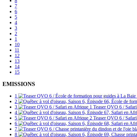
8
7
6
5
4
3
2
1
10
11
12
13
14
15
EMISSIONS
1
2
3
Teaser QVO 6 / Safari
4
5
Teaser QVO 6 / Safari
6
7
8