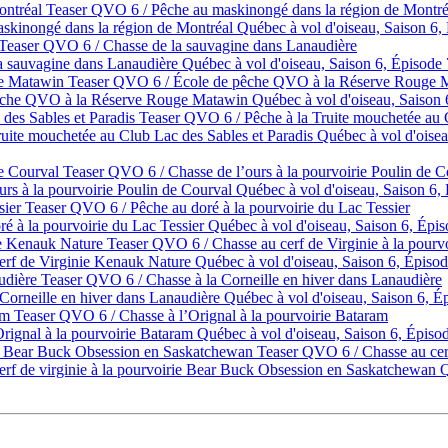
Teaser QVO 6 / Pêche au maskinongé dans la région de Montré
Québec à vol d'oiseau, Saison 6,
Teaser QVO 6 / Chasse de la sauvagine dans Lanaudière
Québec à vol d'oiseau, Saison 6, Épisode
Teaser QVO 6 / École de pêche QVO à la Réserve Rouge 
Québec à vol d'oiseau, Saiso
Teaser QVO 6 / Pêche à la Truite mouchetée au C
Québec à vol d'oisea
Teaser QVO 6 / Chasse de l’ours à la pourvoirie Poulin de C
Québec à vol d'oiseau, Saison 6, 
Teaser QVO 6 / Pêche au doré à la pourvoirie du Lac Tessier
Québec à vol d'oiseau, Saison 6, Épis
Teaser QVO 6 / Chasse au cerf de Virginie à la pour
Québec à vol d'oiseau, Saison 6, Épiso
Teaser QVO 6 / Chasse à la Corneille en hiver dans Lanaudière
Québec à vol d'oiseau, Saison 6, É
Teaser QVO 6 / Chasse à l’Orignal à la pourvoirie Bataram
Québec à vol d'oiseau, Saison 6, Épisod
Teaser QVO 6 / Chasse au cer
Q