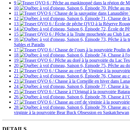
9
10
11
12
13
14
15
16
Sables et Paradis
17
18
19
20
21
22
23
24
25
26
27
28
virginie à la pourvoirie Bear Buck Obsession en Saskatchewan
DETAILS