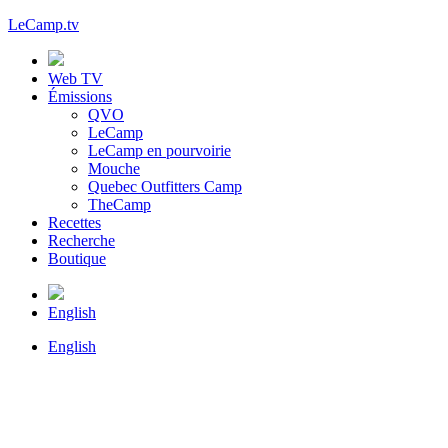
LeCamp.tv
Web TV
Émissions
QVO
LeCamp
LeCamp en pourvoirie
Mouche
Quebec Outfitters Camp
TheCamp
Recettes
Recherche
Boutique
English
English