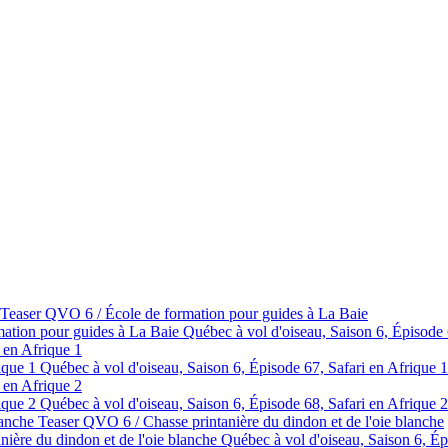
Teaser QVO 6 / École de formation pour guides à La Baie
Québec à vol d'oiseau, Saison 6, Épisode
 en Afrique 1
Québec à vol d'oiseau, Saison 6, Épisode 67, Safari en Afrique 1
 en Afrique 2
Québec à vol d'oiseau, Saison 6, Épisode 68, Safari en Afrique 2
Teaser QVO 6 / Chasse printanière du dindon et de l'oie blanche
Québec à vol d'oiseau, Saison 6, Ép