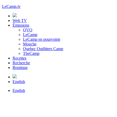
LeCamp.tv
Web TV
Émissions
QVO
LeCamp
LeCamp en pourvoirie
Mouche
Quebec Outfitters Camp
TheCamp
Recettes
Recherche
Boutique
English
English